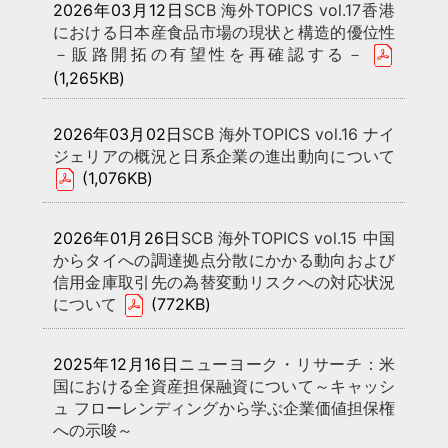
2026年03月12日
SCB 海外TOPICS vol.17香港
における日本産食品市場の現状と構造的優位性
－販路開拓の有望性を再確認する－
(1,265KB)
2026年03月02日
SCB 海外TOPICS vol.16 ナイ
ジェリアの概況と日系企業の進出動向について
(1,076KB)
2026年01月26日
SCB 海外TOPICS vol.15 中国
からタイへの調達拠点分散にかかる動向および
信用金庫取引先の為替変動リスクへの対応状況
について
(772KB)
2025年12月16日
ニューヨーク・リサーチ：米
国における全資産担保融資について～キャッシ
ュ フローレンディングから学ぶ企業価値担保権
への示唆～